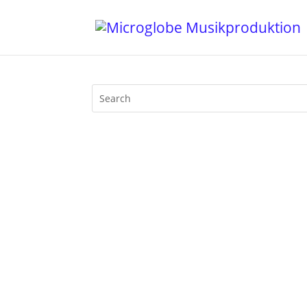
Here's an interview by Nachtagenten wit
| Plato ? Seine Diskographie umfasst m