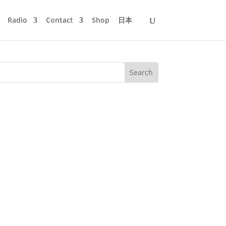
Radio
Contact
Shop
日本
an language. Interview mit Mijk van Dijk
emixe und Beiträge zu...