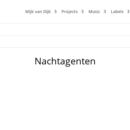
Mijk van Dijk
Projects
Music
Labels
Nachtagenten
h Mijk van Dijk. Main focus is on his project Plato, in Germ
ehrere Seiten. Fügt man die zahlreichen Kollaborationen, R