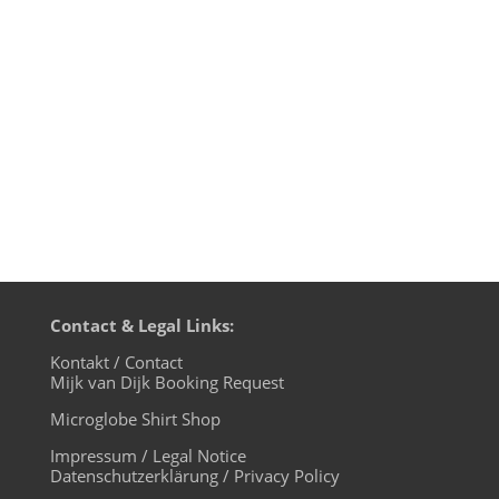
素晴らしい国で多くの友達と強い絆を結ぶ
ことができました。 どうしてそうなった
の？と時々聞かれるので、今日はぜひこの
お話を紹介したいと思います。...
Contact & Legal Links:
Kontakt / Contact
Mijk van Dijk Booking Request
Microglobe Shirt Shop
Impressum / Legal Notice
Datenschutzerklärung / Privacy Policy